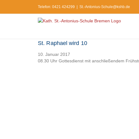
Zum
Telefon: 0421 424299
|
St.-Antonius-Schule@kshb.de
Inhalt
springen
St. Raphael wird 10
10. Januar 2017
08.30 Uhr Gottesdienst mit anschließendem Frühst