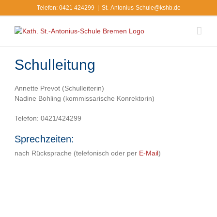
Zum
Telefon: 0421 424299
|
St.-Antonius-Schule@kshb.de
Inhalt
springen
Schulleitung
Annette Prevot (Schulleiterin)
Nadine Bohling (kommissarische Konrektorin)
Telefon: 0421/424299
Sprechzeiten:
nach Rücksprache (telefonisch oder per
E-Mail
)