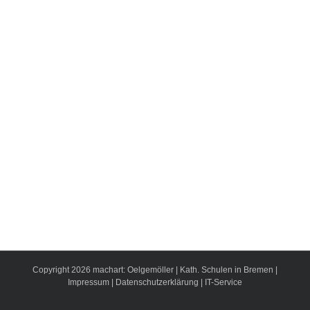
Copyright
2026
machart: Oelgemöller
|
Kath. Schulen in Bremen
|
Impressum
|
Datenschutzerklärung
|
IT-Service