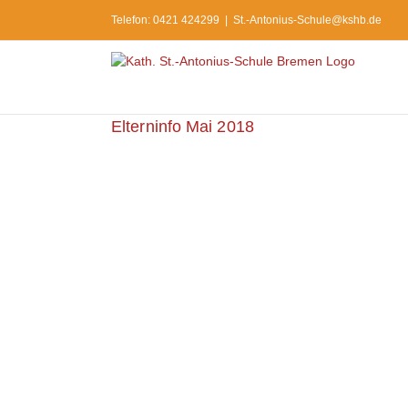
Zum
Telefon: 0421 424299
|
St.-Antonius-Schule@kshb.de
Inhalt
springen
Elterninfo Mai 2018