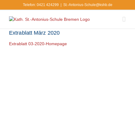
Zum
Telefon: 0421 424299
|
St.-Antonius-Schule@kshb.de
Inhalt
springen
Extrablatt März 2020
Extrablatt 03-2020-Homepage