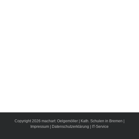
Copyright
2026
machart: Oelgemöller
|
Kath. Schulen in Bremen
|
Impressum
|
Datenschutzerklärung
|
IT-Service