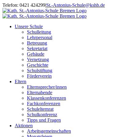
Zum
Telefon: 0421 424299
|
St.-Antonius-Schule@kshb.de
Inhalt
springen
Unsere Schule
Schulleitung
Lehrpersonal
Betreuung
Sekretariat
Gebäude
Vernetzung
Geschichte
Schulstiftung
Förderverein
Eltern
Elternsprecher/innen
Elternabende
Klassenkonferenzen
Fachkonferenzen
Schulelternrat
Schulkonferenz
Tipps und Fragen
Aktionen
Arbeitsgemeinschaften
Monatsfeiern