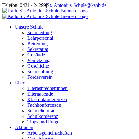
Zum
Telefon: 0421 424299
|
St.-Antonius-Schule@kshb.de
Inhalt
springen
Unsere Schule
Schulleitung
Lehrpersonal
Betreuung
Sekretariat
Gebäude
Vernetzung
Geschichte
Schulstiftung
Förderverein
Eltern
Elternsprecher/innen
Elternabende
Klassenkonferenzen
Fachkonferenzen
Schulelternrat
Schulkonferenz
Tipps und Fragen
Aktionen
Arbeitsgemeinschaften
Monatsfeiern